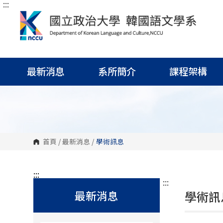
:::
跳
到
主
要
內
容
區
塊
最新消息
系所簡介
課程架構
首頁
/
最新消息
/
學術訊息
:::
:::
最新消息
學術訊