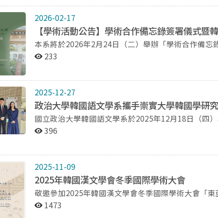
韓國代表性說唱藝術——盤索里（Pansori）為核
誼，攜手共創未來東亞學術發展的新願景。
13日（六）舉辦「第二屆東亞漢學與文化交流學術
容詳盡解析盤索里由「唱者（敘事者）—鼓手—觀眾
地區各國研究機構合作舉辦，藉以凝聚東亞地區漢學研究者的研究
2026-02-17
現、敘事技巧與現場即興互動中的藝術價值。 在技術層面，講者深入淺出地介紹盤索里的核心要素，包括
亞使行為主題，本次會議將聚焦於東亞地區的小人物
【學術活動公告】學術合作備忘錄簽署儀式暨
長短（節奏型態）的變化運用、發聲方式的控制技巧
下，底層與個人如何創造個人的微觀歷史。近代東亞文
本系將於2026年2月24日（二）舉辦「學術合作備
參與者能夠從理論與感官層面同步理解此一傳統藝術形式。 此外，課程亦透過《水宮歌》與《
Carlyle）所強調的以英雄為主的敘事，而是卡洛•金茲堡
北大學韓國科學文明學研究所K-學術擴散研究中心簽
經典曲目作為實例，說明盤索里如何透過敘事結構與
主張，當我們從高空俯瞰（宏觀）時，歷史看起來是
233
交流合作；並邀請該中心所長文晚龍（문만용）教授
延伸介紹韓國傳統弦樂器奚琴的歷史起源與音色特色
了偶然性、矛盾與個人的選擇。因此，微觀史學者經
演特徵，使參與者得以更全面理解韓國傳統音樂與表演藝術的多樣面貌。 本
被社會主流排斥的「異常個案」，反而最能暴露出當時社會運作
史發展脈絡，探討科學文明對韓國社會與文化形成之影響。誠摯邀請
實務延伸，也成功營造跨文化學習的沉浸式體驗。吳
聚焦以下主題，但不限於以下主題： 1. 東亞英雄或主
24日（二）下午3：30 地點：國立政治大學
2025-12-27
望進一步推動韓國語文與文化教育之深度發展，並拓展學生對韓
3. 女性作為知識主體的能動性 4. 作為文化、語言中介
政治大學韓國語文學系攜手崇實大學韓國學研
光韓語」課程學生及校內外對韓國國樂藝術有興趣之
移動中的移民、漂流民或被擄人等 7. 運用數位人文進行之小人物或地
國立政治大學韓國語文學系於2025年12月18日（
作與文化交流的視聽盛宴。
請韓國高麗大學鄭雨峰教授與韓國慶北大學鄭羽洛教
議，為臺韓兩校在韓國學教育與研究領域之合作揭開
396
者、2位香港學者，以及7位臺灣學者共同探討近代
金秀恩助理教授及孫智潤研究員專程來台，與本系完
譯官、朝鮮女性的文學與創作、東亞地區知識交流與傳
識與誠意。 本次合作以韓國教育部與韓國學中央研究院支持之「K學術擴散研究所支援事業」為基礎，合作
安排半天數位人文工作坊，邀請中研院文哲所知識庫
內容涵蓋K-MOOC線上課程之共享與應用、共同舉
法鼓文理學院等研究團隊、韓國嶺南大學罕爾福老師
2025-11-09
術演講與研究交流等多元面向。未來，本系師生可運
術、人機共作等議題，探討如何實踐數位人文研究。 由於場地座位有限，本次活動報名人數限30名，並提
2025年韓國漢文學會冬季國際學術大會
課程，進一步深化對韓國文化、藝術與社會之理解。 雙方期盼透過制度化合作與資源共享，持續擴大臺韓
供會議餐點與便當、會議手冊。請務必確認與會後再報
敬邀參加2025年韓國漢文學會冬季國際學術大會「
韓國學研究與教育之國際連結，並共同培育具備全球
午，報名成功者將於截止後寄發提醒信。若報名人數額滿，將提前結束報名
行及東亞交流文獻」 各位學者先進好： 國立政治大學韓國語文學系謹訂於 115 年 11 月 28 日（星期
1473
國語文學系 國立中正大學文學院 臺灣數位人文學會 會議籌備人員： 林侑毅(國立政治大學韓國語文學系
六）、29日（星期日）假國立政治大學與國立臺灣大
副教授) 羅珮瑄(中央研究院中國文哲研究所博士級研究人員) 報名表單連結(內含議程)：