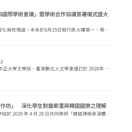
26國際學術會議」暨學術合作協議簽署儀式盛大
化兩校情誼，本系於6月25日假行政大樓第一、第三
會議」活動。當日不僅邀集兩校師生發表專題演講與研
與漢陽大學國語國文學系、東亞文化研究所」的學術合
陽大學自1989年即簽訂校級姊妹校關係，兩校歷史淵
所與研究所層級進一步簽署MOU，象徵著兩校在韓國
議」
生成
的開幕典禮中，由政大韓國語文學系主任陳慶智致歡迎
，為一整天的學術盛宴揭開序幕。隨後的專題演講時
樓、行政大樓舉行「第二屆東亞漢學與文化交流學術會
授探討了朝鮮人的海外非常之旅，漢陽大學李勝洙教授
韓國
成文教授、權垠教授及政大吳輪貞教授也分別就語言縮
、國立臺灣大學中國文學系、國立中正大學文學院等六
的議程更是豐富多元，分為
會，主題為「東亞文化交流與互鑑、共同價值的探索——
個場次同步進行。發表內容涵蓋古今，從古典文學如
位學者發表主題演講，並由臺、韓、日、越、中五國共
工作坊」 深化學生對盤索里與韓國國樂之理解
文學翻譯中的再現樣態、韓國近現代活字本的OCR模型
朝鮮通信使行錄、越南北使行錄、漂流與海洋、使行與
2026 年 4 月 28 日共同舉辦「韓國傳統表演體
角色研究，充分展現了雙方研究生在韓國語文學各領域
政治，發表者也涵蓋教授學者至碩士生，展現了學術研究
之師生踴躍參與。本次活動作為吳輪貞教授「觀光韓
對韓國傳統表演藝術的理解。 本次工作坊以
成果，政大與漢陽大更將延續這37年來的難得情
台灣數位人文學會將於2026年6月12日（五）、