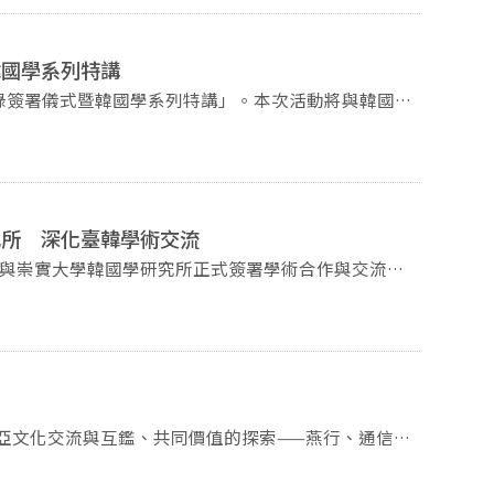
心主題，系統性介紹其獨特的表演結構與藝術特徵。課程內
會議」，並於日後每年固定舉辦一屆學術會議，與東亞
」所構成的互動式表演形式，並進一步說明其在聲音表
能量與成果共享。 有別於去年會議以東
與微觀知識，試圖藉此理解東亞文化交流的宏大敘事
韓國學系列特講
，以及演唱者肢體動作與情感表達之間的密切關係，使
化交流研究不再是湯瑪斯•卡萊爾（Thomas
忘錄簽署儀式暨韓國學系列特講」。本次活動將與韓國全
春香歌》等
（Carlo Ginzburg）所強調的微觀史學。微觀史學
署學術合作備忘錄，深化臺韓雙方在教學與研究領域之
音樂表現，傳達豐富的文學與情感意涵。同時，活動亦
規律、必然的；但當我們切近觀察時，會發現歷史充滿
進行專題演講，從科學與技術史的視角重新理解韓國歷
，並補充說明集體歌舞藝術強羌水越來的文化背景與表
常從法律文書或底層生活中尋找「邊緣人」，認為這些
次工作坊不僅為課堂學習提供
的隱藏規則與文化邊界。 是以本次會議將
本校師生踴躍參與。 日期：2026年2月
輪貞教授表示，未來將持續規劃相關文化體驗活動，期
流人物以外的小人物史 2. 底層與邊緣人的日常與文化
 外語學院會議室（道藩樓1樓320114）
國藝術文化的國際視野。 本活動開放「觀
的翻譯者 5. 地方士人或地方知識的紀錄與傳承 6. 跨國
究所 深化臺韓學術交流
人士共同參與，現場氣氛熱絡，成為一場結合理論、實
方史研究等 本次會議將於6月12日邀
四）與崇實大學韓國學研究所正式簽署學術合作與交流協
授擔任主題演講者，並邀集8位韓國學者、2位越南學
新頁。此次協議由崇實大學韓國學研究所車奉俊所長、
東亞地區的小人物與知識史，內容涵蓋朝鮮王朝中人及
成協議簽訂，充分展現雙方推動國際學術交流之高度共
播、東亞地區人物移動與相互認識等。並於6月13日
計畫劉苑如、陳瑋芬、劉柏宏三位老師及其研究團隊、
辦國際學術研討會與工作坊、學術叢書合著，以及定期學
進行四場數位人文工作坊，從理論、團隊、教育到技
用崇實大學韓國學研究所所開發之多語字幕韓國學線上
名，愛護地球與糧食。報名截止時間為 6月11日中
東亞文化交流與互鑑、共同價值的探索——燕行、通信使
視野之次世代韓國學研究人才。
。 主辦單位： 國立政治大學韓
學舉行「2025年韓國漢文學會冬季國際學術大會」，