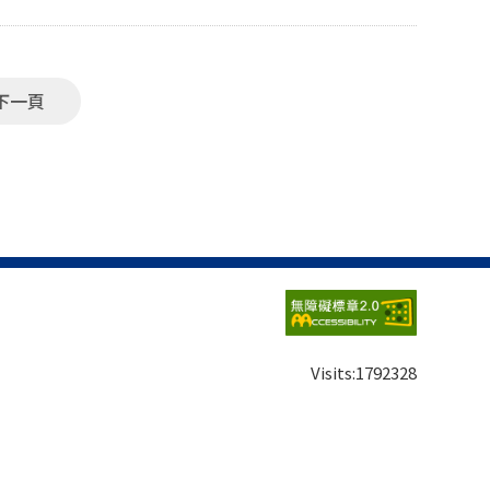
、通信使行及東亞交流文獻」。 本次會議由
由國立臺灣大學中國文學系、國立中正大學文學院、成
育研究團、 釜山大學漢文學系BK21FOUR基於漢文古
以促進各國東亞交流研究者溝通與對話，共享燕行錄、
下一頁
地球與糧食。報名截止時間為11月15日，報名成功
結束報名。會議議程、報名表單連結如下，敬請參閱：
中國文學系助理教授) 普唯禎(國立政治大學韓國語文學系碩士生)
Visits:
1792328