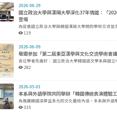
2026-06-29
國立政治大學與漢陽大學深化37年情誼：「20
登場
為促進國立政治大學與韓國漢陽大學間的學術交流並深
會議室，盛大舉辦「2026年漢陽大學國際交流學術
119
究成果，更同步舉行了「國立政治大學韓國語文學系
作與交流協議（MOU）簽訂儀式。政治大學與韓國漢
2026-06-09
源悠久，至今已邁入第37年的深厚情誼。本次針對系
敬邀參加「第二屆東亞漢學與文化交流學術會
語文與東亞文化研究領域的合作邁向了嶄新的里程碑。 本次學術會議以「語言與文學的交流、混融、
/ 韓國語文學研究的未來與展望」為大會主題。上午
各位學者先進好： 國立政治大學韓國語文學系與國立中正大學文學院、臺灣數位人文學會謹訂於 2026年 06
辭，並由漢陽大學國語國文學系主任李勝洙致開幕詞
月 12 日（五）、13日（六）假國立政治大學道藩
282
段，由政大與漢陽大的學者輪番上陣。政大陳慶智教
議」，會議主題為「東亞小人物與知識、數位人文」。 國立政治大學韓國語文學系於2025年11月攜手
則分享了漢詩的對話性與現在性；此外，漢陽大學趙
漢文學會與成均館大學漢文學系、釜山大學漢文學系
約形比較、首爾深度計畫以及觀光語言教育等多元議題發表精闢見解。 下午
個單位，主辦2025年韓國漢文學會冬季國際學術大
2026-05-03
「語學領域」、「古典領域」以及「現代領域」等多
燕行、通信使行及東亞交流文獻」，邀請臺、韓共六
本系與外語學院共同舉辦「韓國傳統表演體驗
《血淚》、《熱河日記》的研究，到現代議題如AI在
五十四位學者發表論文，不僅議題涵蓋朝鮮燕行錄、
為推廣韓國深厚且多元的文化藝術內涵，本系與外語學院於 
開發，乃至於流行文化如韓劇《請回答1988》中的
繪畫/書籍流通/文獻、東亞交流與文學/人物/宗教
驗工作坊」，吸引校內對韓國文化及國樂藝術有興趣
的前瞻性與研究能量。 本次學術會議與MOU簽訂儀式於下午5時的閉幕儀式中圓滿落幕。透過此次深度的
的深耕與朝氣。 為延續去年學術會議對東亞古典各項議題的熱烈討論，並建立定期學術交流與對話的空
335
語」相關課程之延伸學習，期望透過實作與體驗，深化學習者
對話與交流，不僅展現了兩校在韓國語文學研究的豐碩
間，國立政治大學韓國語文學系與國立中正大學文學院、