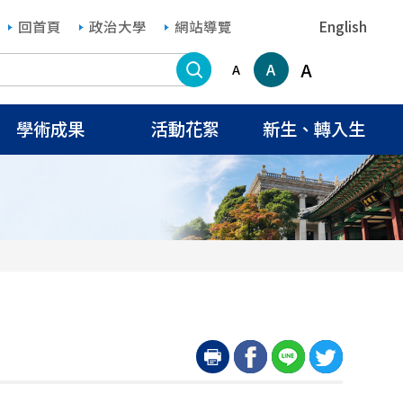
回首頁
政治大學
網站導覽
English
搜尋
A
A
A
學術成果
活動花絮
新生、轉入生