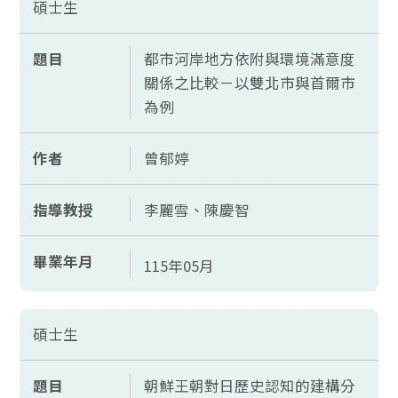
碩士生
題目
都市河岸地方依附與環境滿意度
關係之比較－以雙北市與首爾市
為例
作者
曾郁婷
指導教授
李麗雪、陳慶智
畢業年月
115年05月
碩士生
題目
朝鮮王朝對日歷史認知的建構分