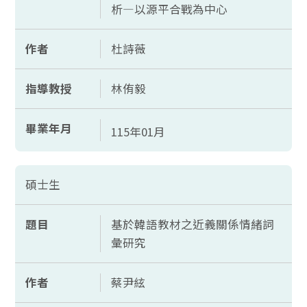
析—以源平合戰為中心
作者
杜詩薇
指導教授
林侑毅
畢業年月
115年01月
碩士生
題目
基於韓語教材之近義關係情緒詞
彙研究
作者
蔡尹絃