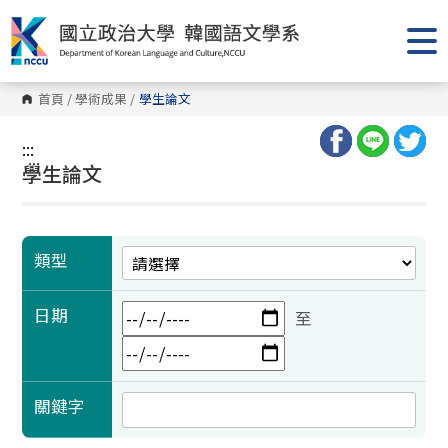
跳
到
主
要
內
容
首頁
/
學術成果
/
學生論文
區
塊
:::
:::
學生論文
類型
日期
至
關鍵字