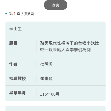
查詢
第
頁 / 共6頁
1
碩士生
題目
殖民現代性視域下的台韓小說比
較─以朱點人與李泰俊為例
作者
杜明潔
指導教授
崔末順
畢業年月
115年06月