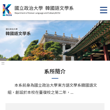
跳
到
主
要
內
容
區
塊
:::
系所簡介
本系前身為國立政治大學東方語文學系韓國語文
組，創設於本校在臺復校之第二年，...