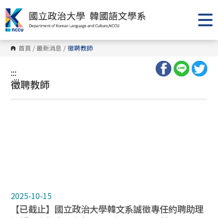
跳
到
主
要
內
容
首頁
/
最新消息
/
徵聘教師
區
塊
:::
:::
徵聘教師
2025-10-15
【已截止】國立政治大學韓文系誠徵專任約聘助理