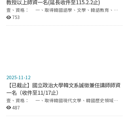
教授以上師資一名(延長收件至115.2.2止)
壹、資格： 一、取得韓國語學、文學、韓語教育、韓
國學等相關領域博士學位以上者。 二、具教學經驗者
753
尤佳。 貳、申請文件： 一、提名表(請下載附檔1)、履
歷表(請下載附檔2) ※ 表格不夠可自行延伸 二、學位
中文或英文證書影本乙份(國外學歷需經駐外單位驗證)
三、最高學歷中文或英文成績單乙份(國外學歷需經駐外
單位驗證) 四、著作目錄(請羅列於附檔1提名表內)，並
提交目錄中之著作各乙份 五、如有教師證書請附影本
六、推薦信兩封 七、請提供以下資料，文件格式不
拘： (1) 曾於本校或他校授課之課程名稱(含教學大
綱)
2025-11-12
(2) 可於本校開設之課程名稱3~4門(含教學大綱) 參、
【已截止】國立政治大學韓文系誠徵兼任講師師資
預計起聘日：115年 8月 1日 肆、待遇：依本校規定 伍、
一名（收件至11/17止）
授課科目：（未定） 陸、試教：時間另行通知 意者請於
115年 2月 2日（一）前，先行將申請文件掃描檔email
壹、資格： 一、取得韓國現代文學、韓國歷史領域碩
至 korea@nccu.edu.tw ; 正本紙本文件最晚須於面試前一
士學位者，或具有韓國影視翻譯經歷之碩士學歷持有者，
487
日寄至(116011) 臺北市文山區指南路二段64號道藩樓3樓
亦或在國內取得前述領域碩士學位之韓語母語人
韓國語文學系辦公室。 ※ 郵件及信件主旨：應徵專任約
士。 二、具教學經驗者尤佳。 三、外籍人士須持有
聘助理教授+姓名 ※ 初審合格者，本系將個別通知面試，
居留證。 貳、申請文件： 一、履歷表(請下載附檔1)、