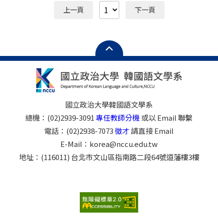
不合者恕不退件(書籍除外)，亦不另行通知。
提名表(請下載附檔2) ※表格不夠可自行延伸 二、學位
上一頁
下一頁
中文或英文證書影本乙份(國外學歷需經駐外單位驗證)
三、最高學歷中文或英文成績單乙份(國外學歷需經駐外
單位驗證) 四、著作目錄(請羅列於附檔1提名表內)，以
及羅列於著作目錄中之著作各乙份 五、如有教師證書
請附影本、外籍人士請附居留證影本 六、推薦信乙封
七、請提供擬於本校開設之課程名稱1門(含教學大綱)
參、預計起聘日：115年 2月 1日 肆、待遇：依本校規定
伍、授課科目：（未定）、 授課時間（未定） 意者請於
114年 11月 17日（一）前，先行將申請文件掃描檔email
國立政治大學韓國語文學系
至 korea@nccu.edu.tw ； 正本紙本文件最晚須於面試前
總機：(02)2939-3091
專任教師分機
或以 Email 聯繫
一日寄至(116011) 臺北市文山區指南路二段64號道藩樓3
電話：(02)2938-7073
徵才
請直接 Email
樓韓國語文學系辦公室。 ※郵件及信件主旨：應徵兼任
講師+姓名 ※初審合格者，本系將個別通知面試，不合者
E-Mail：korea@nccu.edu.tw
恕不退件(紙本著作除外)，亦不另行通知。
地址：(116011) 台北市文山區指南路二段64號道藩樓3樓