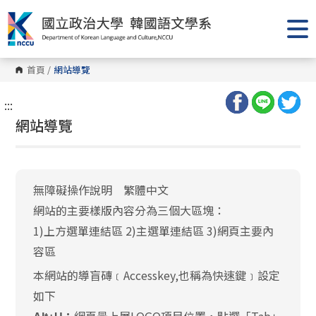
跳
到
主
要
內
容
首頁
/
網站導覽
區
塊
:::
網站導覽
無障礙操作說明 繁體中文
網站的主要樣版內容分為三個大區塊：
1)上方選單連結區 2)主選單連結區 3)網頁主要內
容區
本網站的導盲磚﹝Accesskey,也稱為快速鍵﹞設定
如下