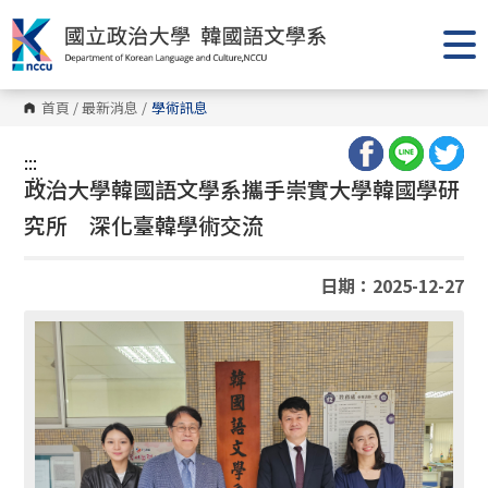
跳
到
主
要
內
容
首頁
/
最新消息
/
學術訊息
區
塊
:::
:::
政治大學韓國語文學系攜手崇實大學韓國學研
究所 深化臺韓學術交流
日期：2025-12-27