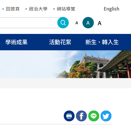
回首頁
政治大學
網站導覽
English
搜尋
A
A
A
學術成果
活動花絮
新生、轉入生