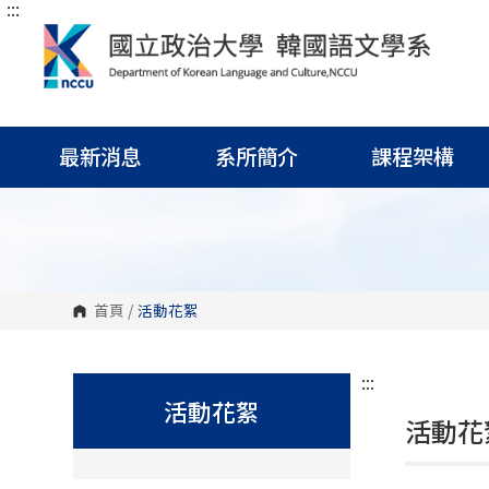
:::
跳
到
主
要
內
容
區
塊
最新消息
系所簡介
課程架構
首頁
/
活動花絮
:::
活動花絮
活動花