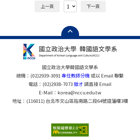
不合者恕不退件(書籍除外)，亦不另行通知。
提名表(請下載附檔2) ※表格不夠可自行延伸 二、學位
上一頁
下一頁
中文或英文證書影本乙份(國外學歷需經駐外單位驗證)
三、最高學歷中文或英文成績單乙份(國外學歷需經駐外
單位驗證) 四、著作目錄(請羅列於附檔1提名表內)，以
及羅列於著作目錄中之著作各乙份 五、如有教師證書
請附影本、外籍人士請附居留證影本 六、推薦信乙封
七、請提供擬於本校開設之課程名稱1門(含教學大綱)
參、預計起聘日：115年 2月 1日 肆、待遇：依本校規定
伍、授課科目：（未定）、 授課時間（未定） 意者請於
114年 11月 17日（一）前，先行將申請文件掃描檔email
國立政治大學韓國語文學系
至 korea@nccu.edu.tw ； 正本紙本文件最晚須於面試前
總機：(02)2939-3091
專任教師分機
或以 Email 聯繫
一日寄至(116011) 臺北市文山區指南路二段64號道藩樓3
電話：(02)2938-7073
徵才
請直接 Email
樓韓國語文學系辦公室。 ※郵件及信件主旨：應徵兼任
講師+姓名 ※初審合格者，本系將個別通知面試，不合者
E-Mail：korea@nccu.edu.tw
恕不退件(紙本著作除外)，亦不另行通知。
地址：(116011) 台北市文山區指南路二段64號道藩樓3樓