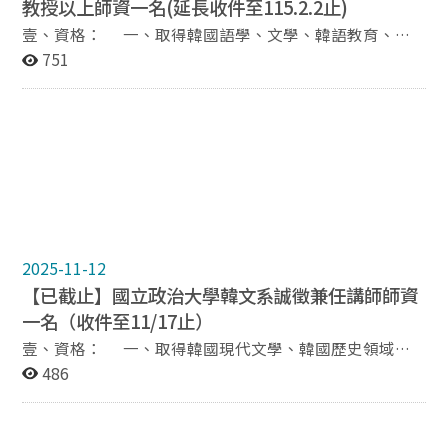
教授以上師資一名(延長收件至115.2.2止)
壹、資格： 一、取得韓國語學、文學、韓語教育、韓
國學等相關領域博士學位以上者。 二、具教學經驗者
751
尤佳。 貳、申請文件： 一、提名表(請下載附檔1)、履
歷表(請下載附檔2) ※ 表格不夠可自行延伸 二、學位
中文或英文證書影本乙份(國外學歷需經駐外單位驗證)
三、最高學歷中文或英文成績單乙份(國外學歷需經駐外
單位驗證) 四、著作目錄(請羅列於附檔1提名表內)，並
提交目錄中之著作各乙份 五、如有教師證書請附影本
六、推薦信兩封 七、請提供以下資料，文件格式不
拘： (1) 曾於本校或他校授課之課程名稱(含教學大
綱)
2025-11-12
(2) 可於本校開設之課程名稱3~4門(含教學大綱) 參、
【已截止】國立政治大學韓文系誠徵兼任講師師資
預計起聘日：115年 8月 1日 肆、待遇：依本校規定 伍、
一名（收件至11/17止）
授課科目：（未定） 陸、試教：時間另行通知 意者請於
115年 2月 2日（一）前，先行將申請文件掃描檔email
壹、資格： 一、取得韓國現代文學、韓國歷史領域碩
至 korea@nccu.edu.tw ; 正本紙本文件最晚須於面試前一
士學位者，或具有韓國影視翻譯經歷之碩士學歷持有者，
486
日寄至(116011) 臺北市文山區指南路二段64號道藩樓3樓
亦或在國內取得前述領域碩士學位之韓語母語人
韓國語文學系辦公室。 ※ 郵件及信件主旨：應徵專任約
士。 二、具教學經驗者尤佳。 三、外籍人士須持有
聘助理教授+姓名 ※ 初審合格者，本系將個別通知面試，
居留證。 貳、申請文件： 一、履歷表(請下載附檔1)、