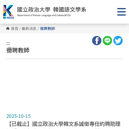
跳
到
主
要
內
容
首頁
/
最新消息
/
徵聘教師
區
塊
:::
:::
徵聘教師
2025-10-15
【已截止】國立政治大學韓文系誠徵專任約聘助理