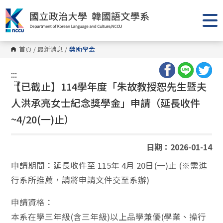
跳
到
主
要
內
容
首頁
/
最新消息
/
獎助學金
區
塊
:::
:::
【已截止】114學年度「朱故教授恕先生暨夫
人洪承亮女士紀念獎學金」申請（延長收件
~4/20(一)止）
日期：2026-01-14
申請期間：延長收件至 115年 4月 20日(一)止 (※需進
行系所推薦，請將申請文件交至系辦)
申請資格：
本系在學三年級(含三年級)以上品學兼優(學業、操行