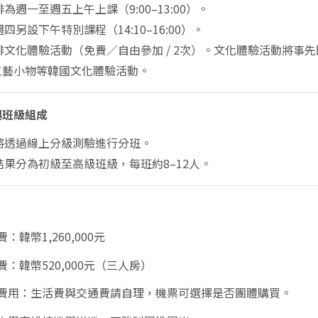
排
為
週一至週五上午上課（9:00–13:00）。
四另設下午特別課程（14:10–16:00）。
排文化體驗活動（免費／自由參加 / 2次）。文化體驗活動將
工藝小物等韓國文化體驗活動。
與班級組成
將透過線上分級測驗進行分班。
結果分
為
初級至高級班級，每班約8–12人。
：韓幣1,260,000元
費：韓幣520,000元（三人房）
費用：生活費與交通費請自理，機票可選擇是否團體購買。