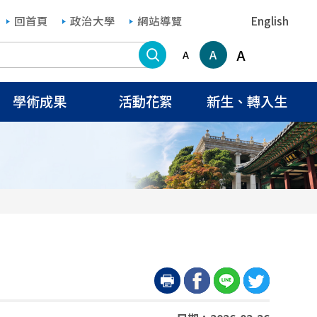
回首頁
政治大學
網站導覽
English
搜尋
A
A
A
學術成果
活動花絮
新生、轉入生