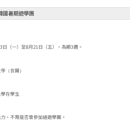
韓國暑期遊學團
8月3日（一）至8月21日（五），
為
期3週。
大學（首爾）
大學在學生
能力，不限是否曾參加過遊學團。