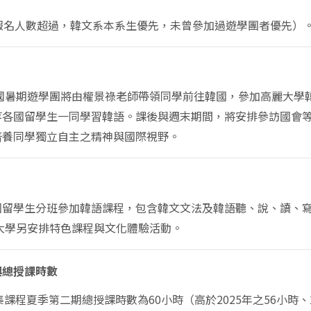
若報名人數超過，韓文系本系生優先，未曾參加過遊學團者優先）
年韓國暑期遊學團將由權景祿老師帶領同學前往韓國，參加高麗大
等各國留學生一同學習韓語。課後與週末期間，將安排參訪國會
培養同學獨立自主之精神與國際視野。
國留學生分班參加韓語課程，包含韓文文法及韓語聽、說、讀、
麗大學另安排特色課程與文化體驗活動。
與總授課時數
集課程夏季第二期總授課時數
為
60小時（高於2025年之56小時、