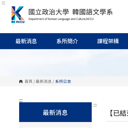
:::
跳
到
主
要
內
容
區
塊
最新消息
系所簡介
課程架構
首頁
/
最新消息
/
系所公告
:::
:::
最新消息
【已結