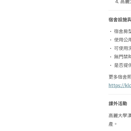
高麗
宿舍設施
• 宿舍房
• 使用公
• 可使用
• 無門禁
• 是否
更多宿舍
https://k
課外活動
高麗大學
產
。