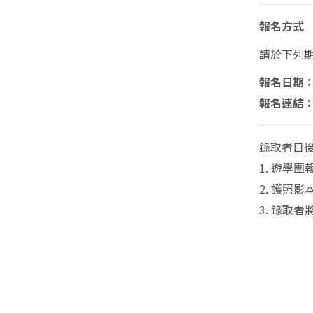
報名方式
請於下列
報名日期
報名連結
錄取者
日
1.
遊學團
2.
護照影本*
3.
錄取者將