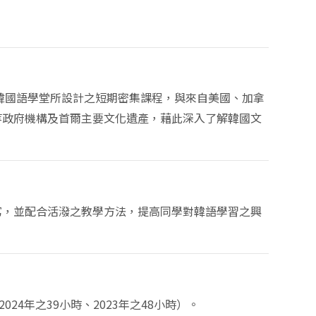
。
學韓國語學堂所設計之短期密集課程，與來自美國、加拿
等政府機構及首爾主要文化遺
產
，藉此深入了解韓國文
寫，並配合活潑之
教
學方法，提高同學對韓語學習之興
2024年之39小時、2023年之48小時）。