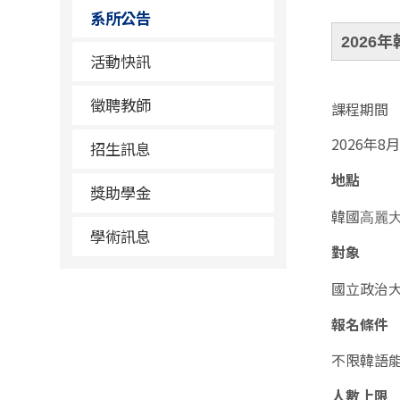
系所公告
2026
年
活動快訊
徵聘教師
課程期間
2026年
招生訊息
地點
獎助學金
韓國
高麗
學術訊息
對象
國立政治
報名條件
不限韓語
人數上限