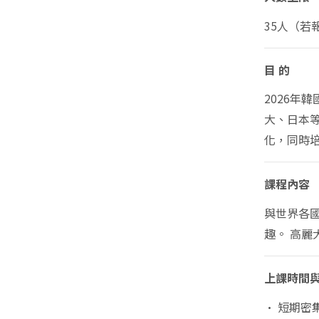
35人（
目 的
2026
大、日本
化，同時
課程內容
與世界各
趣。 高
上課時間
• 短期密