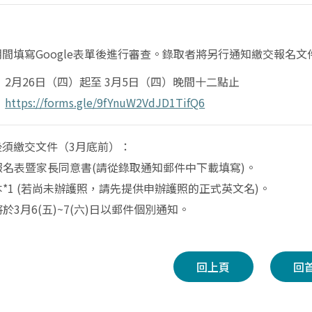
期間
填
寫Google表單後進行審
查
。錄取者將另行通知
繳
交報名文
2月26日（四）起至 3月5日（四）
晚
間十二點止
：
https://forms.gle/9fYnuW2VdJD1TifQ6
：
後須
繳
交文件（
3
月底前）：
報名表
暨
家長同意書
(
請從錄取通知郵件中下載
填
寫
)
。
1 (若
尚
未辦護照，請先提供申辦護照的正式英文名
)
。
於3月6(五)~7(六)日以郵件個別通知
。
回上頁
回