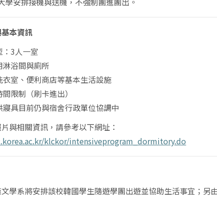
大學安排接機與送機，不
強
制團進團出。
與基本資訊
型：3人一室
用淋浴間與廁所
洗衣室、便利商店等基本生活設施
時間限制（刷卡進出）
提供寢具目前仍與宿舍行政單位協調中
照片與相關資訊，請參考以下網址：
lc.korea.ac.kr/klckor/intensiveprogram_dormitory.do
漢文學系將安排該校韓國學生隨遊學團出遊並協助生活事宜；另