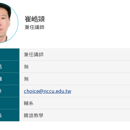
崔峼熲
兼任講師
兼任講師
話
無
機
無
件
choice@nccu.edu.tw
輔系
長
韓語教學