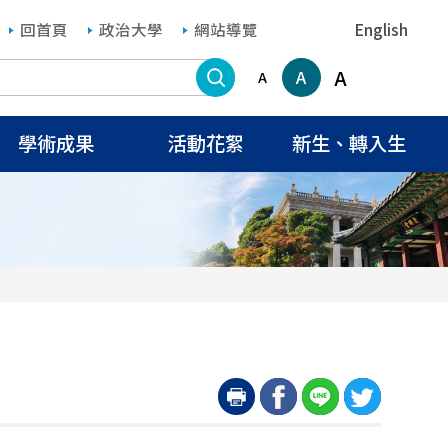
回首頁
政治大學
網站導覽
English
搜尋
A
A
A
學術成果
活動花絮
新生、轉入生