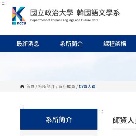
:::
跳
到
主
要
內
容
區
塊
最新消息
系所簡介
課程架構
首頁
/
系所簡介
/
系所成員
/
師資人員
:::
:::
系所簡介
師資人