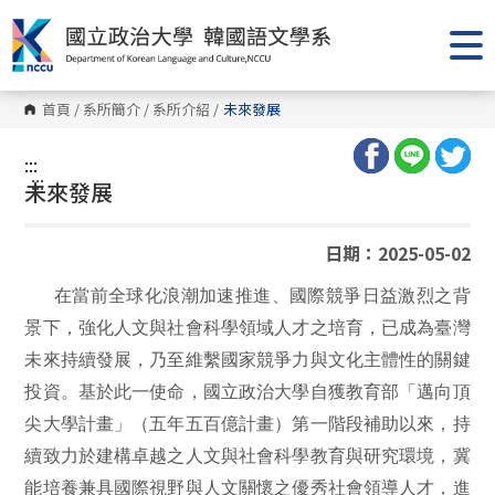
跳
到
主
要
內
容
首頁
/
系所簡介
/
系所介紹
/
未來發展
區
塊
:::
:::
未來發展
日期：2025-05-02
在當前全球化浪潮加速推進、國際競爭日益激烈之背
景下，強化人文與社會科學領域人才之培育，已成為臺灣
未來持續發展，乃至維繫國家競爭力與文化主體性的關鍵
投資。基於此一使命，國立政治大學自獲教育部「邁向頂
尖大學計畫」（五年五百億計畫）第一階段補助以來，持
續致力於建構卓越之人文與社會科學教育與研究環境，冀
能培養兼具國際視野與人文關懷之優秀社會領導人才，進