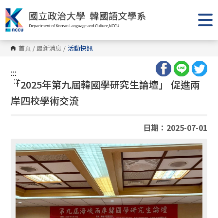
跳
到
主
要
內
容
首頁
/
最新消息
/
活動快訊
區
塊
:::
:::
「2025年第九屆韓國學研究生論壇」 促進兩
岸四校學術交流
日期：2025-07-01