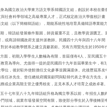
前身為國立政治大學東方語文學系韓國語文組，創設於本校在臺
文與社會科學領域之高級專業人才，正式核定政治大學復校計畫
語文組（以下簡稱韓語組），期能系統性地培育具備韓語專業能
初期，韓語組發展條件艱困，師資嚴重不足，且教學資源匱乏。
課，或商請韓國政府支援外派教師。民國四十六年與四十八年間
，對於本組教學體系之建立貢獻甚鉅。另有方用賢先生於1950
生方面，初期入學學生人數極為有限，首屆僅有4人，至民國五十
英教育為導向。尤值得一提的是民國四十九年首屆畢業生中，有3
士學位，後於駐外使館擔任文化參事並圓滿退休。此後歷屆系友
務長任冰先生、曾任總統府國策顧問與駐韓代表之李在方先生、
職務或企業高階主管之優秀校友，足見本系人才培育之成效卓著
國五十七年至八十九年韓語組升格為獨立學系以前，年招生人數約
冷門領域，就業市場發展空間有限，致使部分學生於入學後轉至申