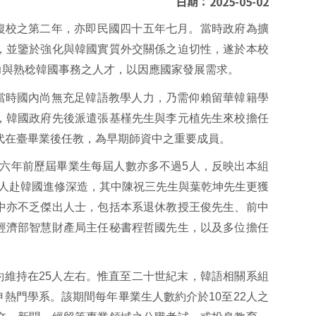
日期：2025-05-02
復校之第二年，亦即民國四十五年七月。當時政府為擴
，並鑒於強化與韓國實質外交關係之迫切性，遂於本校
力與熟稔韓國事務之人才，以因應國家發展需求。
當時國內尚無充足韓語教學人力，乃需仰賴留華韓籍學
，韓國政府先後派遣張基槿先生與李元植先生來校擔任
年代在臺畢業後任教，為早期師資中之重要成員。
六年前歷屆畢業生每屆人數亦多不過5人，反映出本組
人赴韓國進修深造，其中陳祝三先生與葉乾坤先生更獲
中亦不乏傑出人士，包括本系退休教授王俊先生、前中
經濟部智慧財產局主任秘書程哲國先生，以及多位擔任
。
維持在25人左右。惟直至二十世紀末，韓語相關系組
熱門學系。該期間每年畢業生人數約介於10至22人之