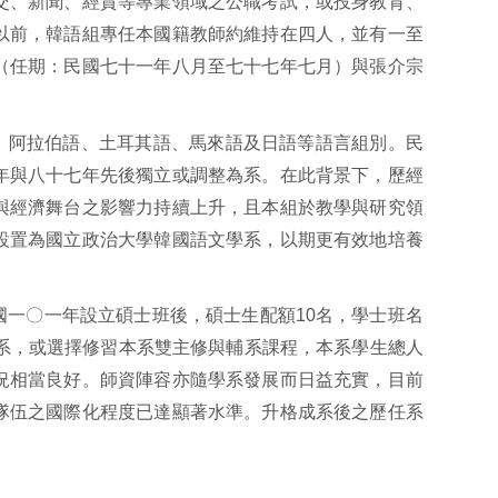
交、新聞、經貿等專業領域之公職考試，或投身教育、
以前，韓語組專任本國籍教師約維持在四人，並有一至
（任期：民國七十一年八月至七十七年七月）與張介宗
、阿拉伯語、土耳其語、馬來語及日語等語言組別。民
年與八十七年先後獨立或調整為系。在此背景下，歷經
與經濟舞台之影響力持續上升，且本組於教學與研究領
設置為國立政治大學韓國語文學系，以期更有效地培養
國一〇一年設立碩士班後，碩士生配額10名，學士班名
系，或選擇修習本系雙主修與輔系課程，本系學生總人
況相當良好。師資陣容亦隨學系發展而日益充實，目前
隊伍之國際化程度已達顯著水準。升格成系後之歷任系