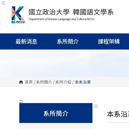
:::
跳
到
主
要
內
容
區
塊
最新消息
系所簡介
課程架構
首頁
/
系所簡介
/
系所介紹
/
本系沿革
:::
:::
系所簡介
本系沿