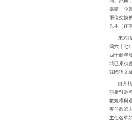
間。然而
媒體、企
兩位交換
先生（任
東方
國六十七
四十餘年
域已累積
韓國語文
自升格
額相對調
數規模與
專任教師
主任名單