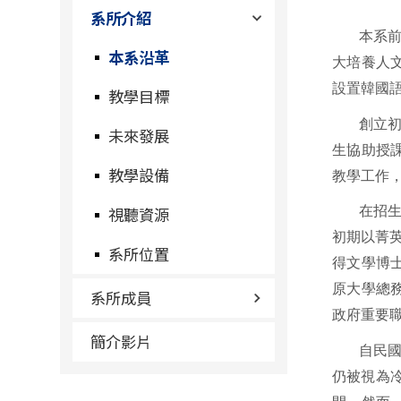
系所介紹
本系
本系沿革
大培養人
設置韓國
教學目標
創立
未來發展
生協助授
教學設備
教學工作
視聽資源
在招
初期以菁
系所位置
得文學博
原大學總
系所成員
政府重要
簡介影片
自民
仍被視為