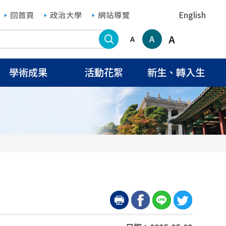
回首頁
政治大學
網站導覽
English
搜尋
A
A
A
學術成果
活動花絮
新生、轉入生