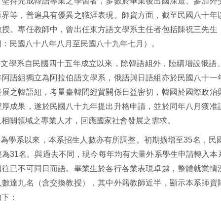
，堅持完成韓語專業之學習者，多數於畢業後出國深造、參加外
業界等，普遍具有優異之職涯表現。師資方面，截至民國八十年
教授。專任教師中，曾出任東方語文學系主任者包括陳祝三先生
期：民國八十八年八月至民國八十九年七月）。
語文學系自民國四十五年成立以來，除韓語組外，陸續增設俄語
年阿語組獨立為阿拉伯語文學系，俄語與日語組亦於民國八十一
發展之韓語組，考量臺韓間經貿關係日益密切，韓國於國際政治
豐厚成果，遂於民國八十九年提出升格申請，並於同年八月獲准
及相關領域之專業人才，回應國家社會發展之需求。
為學系以來，本系招生人數亦有所調整。初期擴增至35名，民
整為31名。與過去不同，現今每年均有大量外系學生申請轉入本
過往已不可同日而語。畢業生於各行各業表現卓越，整體就業情
人數達九名（含交換教授），其中外籍教師近半，顯示本系師資
如下：