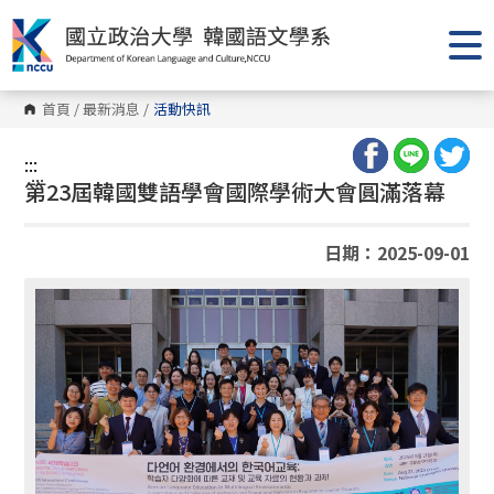
跳
到
主
要
內
容
首頁
/
最新消息
/
活動快訊
區
塊
:::
:::
第23屆韓國雙語學會國際學術大會圓滿落幕
日期：2025-09-01