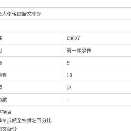
治大學韓國語文學系
明
左側內容
碼
00627
別
第一類學群
額
5
願數
18
額
無
願數
--
序項目
校學業成績全校排名百分比
測國文級分