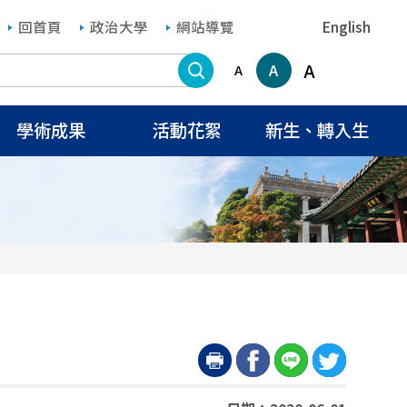
回首頁
政治大學
網站導覽
English
搜尋
A
A
A
學術成果
活動花絮
新生、轉入生