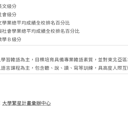
測英文級分
測社會級分
國語文學業總平均成績全校排名百分比
公民與社會學業總平均成績全校排名百分比
測數學Ｂ級分
系以學習韓語為主，目標培育具備專業韓語素質，並對東北亞
系以語言課程為主，包含聽、說、讀、寫等訓練，具高度人際
：
大學繁星計畫彙辦中心