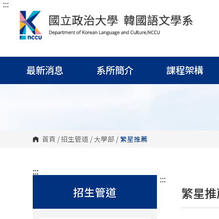
:::
跳
到
主
要
內
容
區
塊
最新消息
系所簡介
課程架構
首頁
/
招生管道
/
大學部
/
繁星推薦
:::
:::
招生管道
繁星推