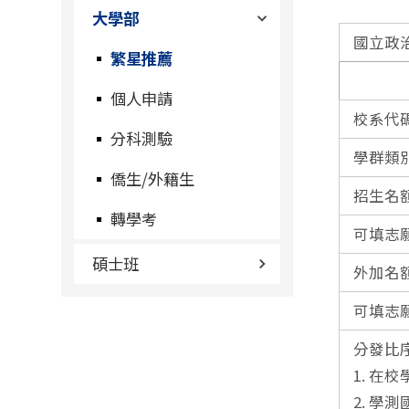
大學部
國立政
繁星推薦
左側說
個人申請
校系代
分科測驗
學群類
僑生/外籍生
招生名
轉學考
可填志
碩士班
外加名
可填志
分發比
1. 在
2. 學