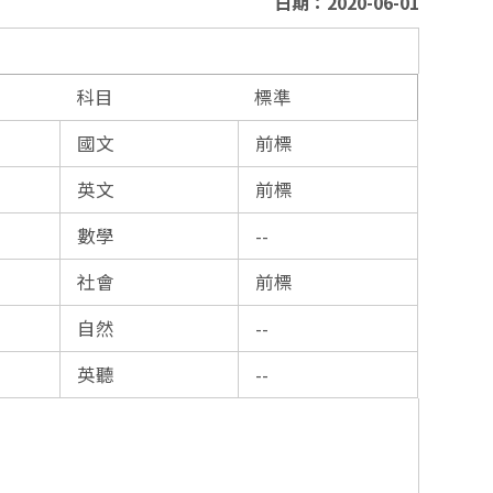
日期：2020-06-01
科目
標準
國文
前標
英文
前標
數學
--
社會
前標
自然
--
英聽
--