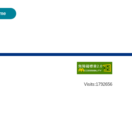
me
Visits:
1792656