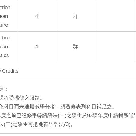
ction
rean
4
群
ture
ction
rean
4
群
stics
9 Credits
定：
課程受擋修之限制。
免科目而未達最低學分者，須選修表列科目補足之。
學年度之前已經修畢韓語語法(一)之學生於93學年度申請輔系通
法(二)之學生可抵免韓語語法(3)。