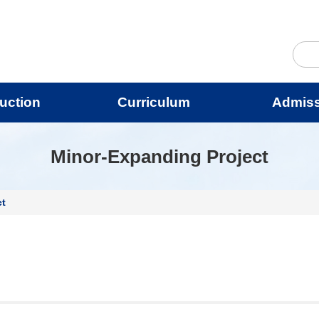
duction
Curriculum
Admis
Minor-Expanding Project
ct