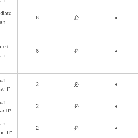
an
diate
6
必
●
an
ced
6
必
●
an
an
2
必
●
r I*
an
2
必
●
r II*
an
2
必
●
 III*