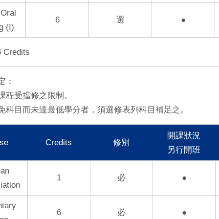
 Oral
6
選
●
g (I)
6 Credits
定：
課程受擋修之限制。
免科目而未達最低學分者，須選修表列科目補足之。
開課狀況
se
Credits
修別
另行開班
an
1
必
●
iation
tary
6
必
●