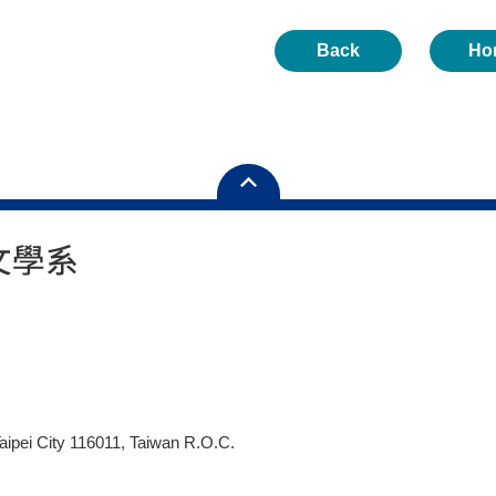
Back
Ho
aipei City 116011, Taiwan R.O.C.