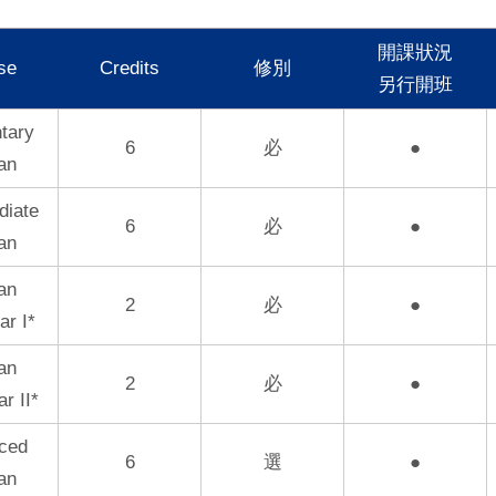
開課狀況
se
Credits
修別
另行開班
tary
6
必
●
an
diate
6
必
●
an
an
2
必
●
r I*
an
2
必
●
r II*
ced
6
選
●
an