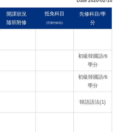
Date 2020-02-10
抵免科目
開課狀況
先修科目/學
隨班附修
分
(可替代科目)
初級韓國語/6
學分
初級韓國語/6
學分
韓語語法(1)