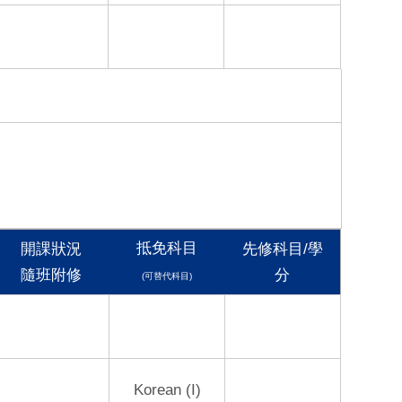
抵免科目
開課狀況
先修科目/學
隨班附修
分
(可替代科目)
Korean (I)