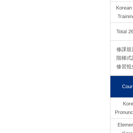
Korean
Trainin
Total 2
修課規
階梯式
修習抵
Cour
Kore
Pronunc
Elemen