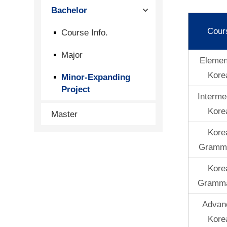
Bachelor
Cour
Course Info.
Major
Elemen
Kore
Minor-Expanding
Project
Interme
Kore
Master
Kore
Gramma
Kore
Gramma
Advan
Kore