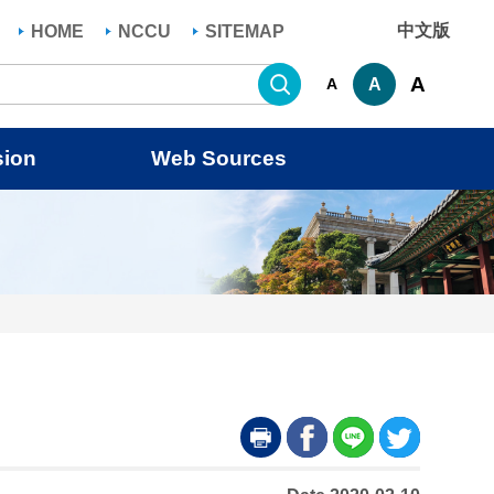
中文版
HOME
NCCU
SITEMAP
Search
A
A
A
sion
Web Sources