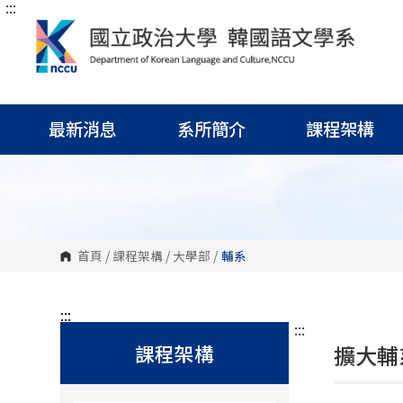
:::
跳
到
主
要
內
容
區
塊
最新消息
系所簡介
課程架構
首頁
/
課程架構
/
大學部
/
輔系
:::
:::
課程架構
擴大輔