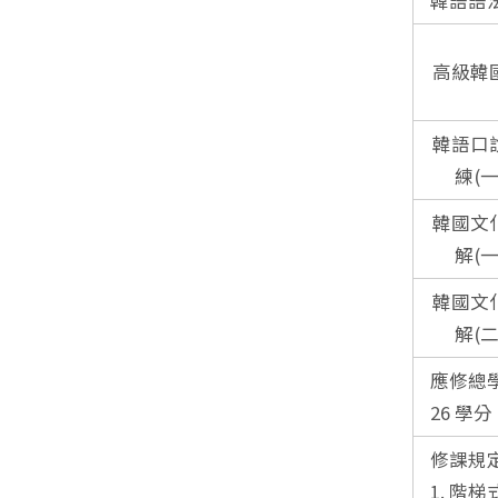
韓語語法
高級韓
韓語口
練(一
韓國文
解(一
韓國文
解(二
應修總
26 學
修課規
1. 階