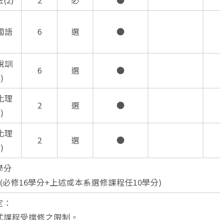
(2)
2
必
●
國語
6
選
●
說訓
6
選
●
)
化理
2
選
●
)
化理
2
選
●
)
學分
分 (必修16學分+上述或本系選修課程任10學分)
定：
梯式課程受擋修之限制。