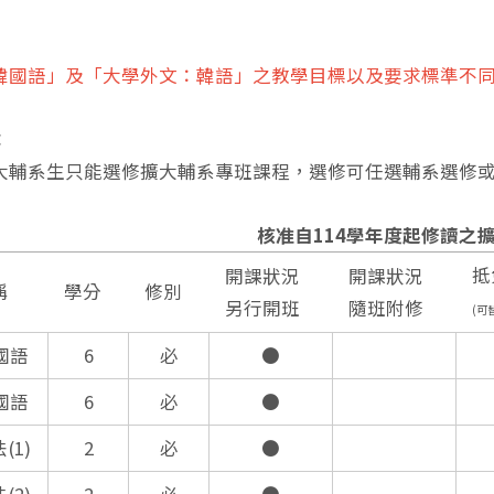
韓國語」及「大學外文：韓語」之教學目標以及要求標準不
：
大輔系生只能選修擴大輔系專班課程，選修可任選輔系選修
核准自114學年度起修讀之
抵
開課狀況
開課狀況
稱
學分
修別
另行開班
隨班附修
(可
國語
6
必
●
國語
6
必
●
(1)
2
必
●