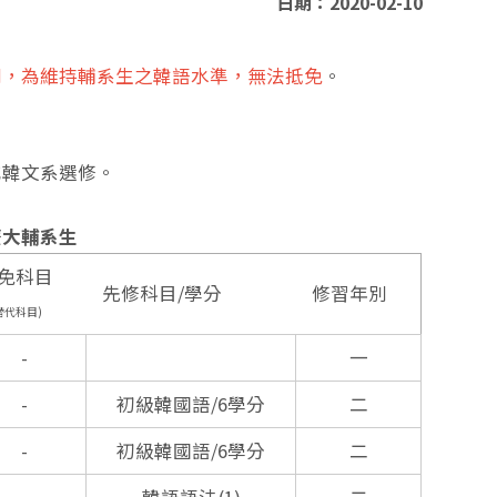
日期：2020-02-10
同，為維持輔系生之韓語水準，無法抵免
。
或韓文系選修。
擴大輔系生
免科目
先修科目/學分
修習年別
替代科目)
-
一
-
初級韓國語/6學分
二
-
初級韓國語/6學分
二