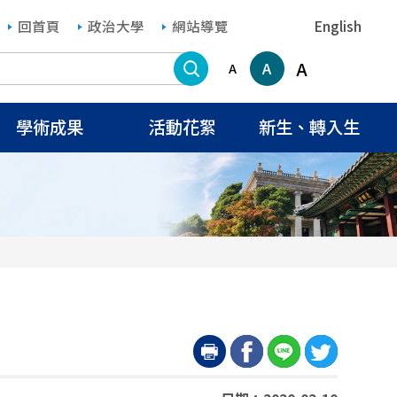
回首頁
政治大學
網站導覽
English
搜尋
A
A
A
學術成果
活動花絮
新生、轉入生