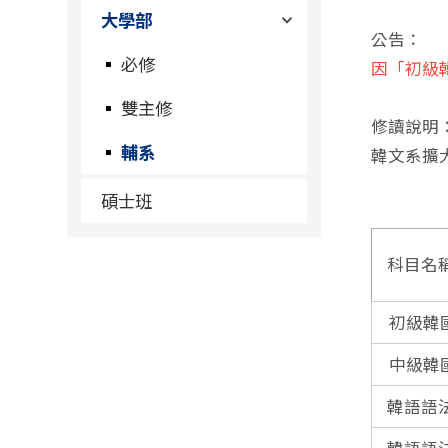
大學部
公告：
必修
因「初級
雙主修
修讀說明
輔系
韓文系擴
碩士班
科目名
初級韓
中級韓
韓語語法