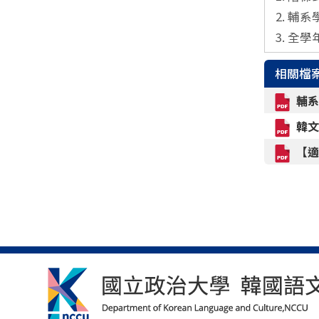
2. 
3. 
相關檔
輔系
韓文
【適