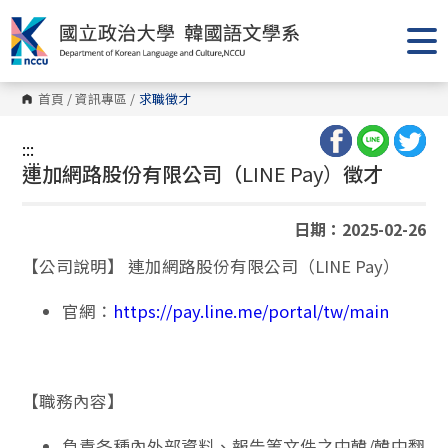
跳
到
主
要
內
容
首頁
/
資訊專區
/
求職徵才
區
塊
:::
:::
連加網路股份有限公司（
LINE Pay）
徵才
日期：2025-02-26
【公司說明】 連加網路股份有限公司（LINE Pay）
官網：
https://pay.line.me/portal/tw/main
【職務內容】
負責各種內外部資料、報告等文件之中韓/韓中翻