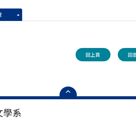
覽
回上頁
回