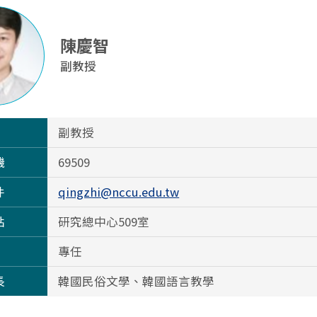
陳慶智
副教授
副教授
機
69509
件
qingzhi@nccu.edu.tw
點
研究總中心509室
專任
長
韓國民俗文學、韓國語言教學