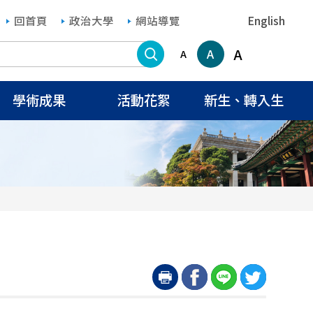
回首頁
政治大學
網站導覽
English
搜尋
A
A
A
學術成果
活動花絮
新生、轉入生