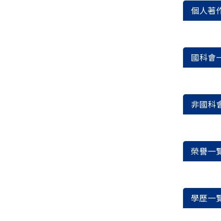
個人著
國科會
非國科
榮譽一
學歷一