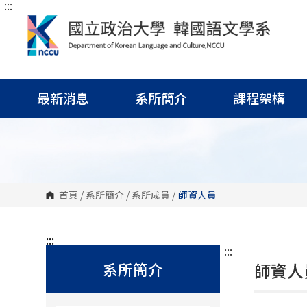
:::
跳
到
主
要
內
容
區
塊
最新消息
系所簡介
課程架構
首頁
/
系所簡介
/
系所成員
/
師資人員
:::
:::
系所簡介
師資人