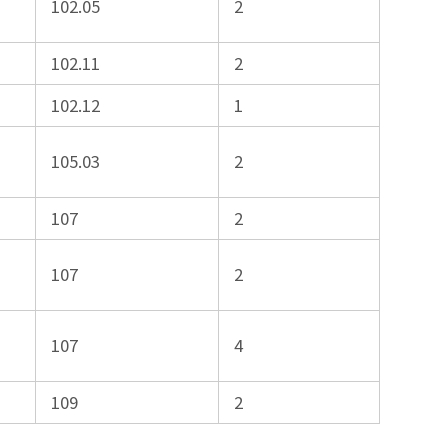
102.05
2
102.11
2
102.12
1
105.03
2
107
2
107
2
107
4
109
2