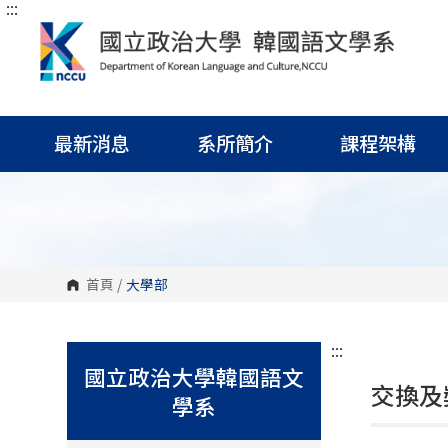
:::
跳
到
主
要
內
容
區
塊
最新消息
系所簡介
課程架構
首頁
/
大學部
:::
國立政治大學韓國語文
交換及
學系