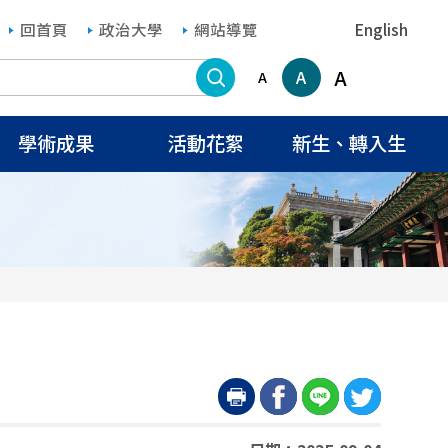
回首頁
政治大學
網站導覽
English
搜尋
A
A
A
學術成果
活動花絮
新生、轉入生