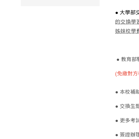
● 大學部
的
交換學
姊妹校學
● 教育
(免繳對
● 本校
● 交換
● 更多
● 簽證辦