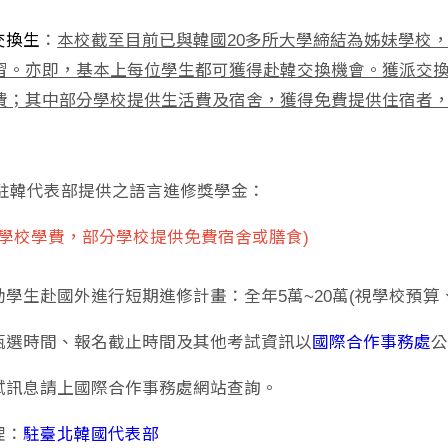
：
交換生
本校截至目前已與韓國20多所大學締結為姊妹學校，
習。亦即，基本上每位學生都可獲得赴韓交換機會。獲派交
費；其中部分學校提供生活費及宿舍，獲得免費提供住宿者
部駐韓代表部提供之語言進修獎學金：
方學校學費，部分學校提供免費宿舍或膳食)
補助學生赴國外進行短期進修計畫：全年5萬~20萬(視學校預
國際合作事務處
生甄選時間、報名截止時間及其他考試資訊以
考試訊息請上國際合作事務處網站查詢。
駐臺北韓國代表部
理：