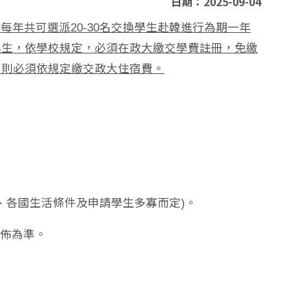
日期：2025-09-04
每年共可選派20-30名交換學生赴韓進行為期一年
換生，依學校規定，必須在政大繳交學費註冊，免
繳
，則必須依規定繳交政大住宿費。
算、各國生活條件及申請學生多寡而定)。
公佈為準。