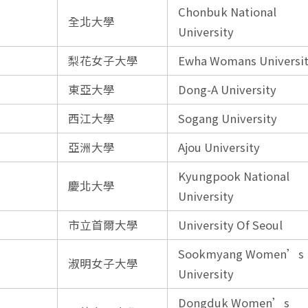
Chonbuk National
全北大學
University
梨花女子大學
Ewha Womans Universi
東亞大學
Dong-A University
西江大學
Sogang University
亞洲大學
Ajou University
Kyungpook National
慶北大學
University
市立首爾大學
University Of Seoul
Sookmyang Women’s
淑明女子大學
University
Dongduk Women’s