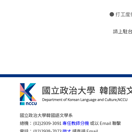
● 打工度
請上
駐
國立政治大學韓國語文學系
總機：(02)2939-3091
專任教師分機
或以 Email 聯繫
電話：(02)2938-7073
徵才
請直接 Email