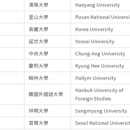
漢陽大學
Hanyang University
釜山大學
Pusan National Universi
高麗大學
Korea University
延世大學
Yonsei University
中央大學
Chung-Ang University
慶熙大學
Kyung Hee University
翰林大學
Hallym University
Hankuk University of
韓國外國語大學
Foreign Studies
祥明大學
Sangmyung University
首爾大學
Seoul National Universi