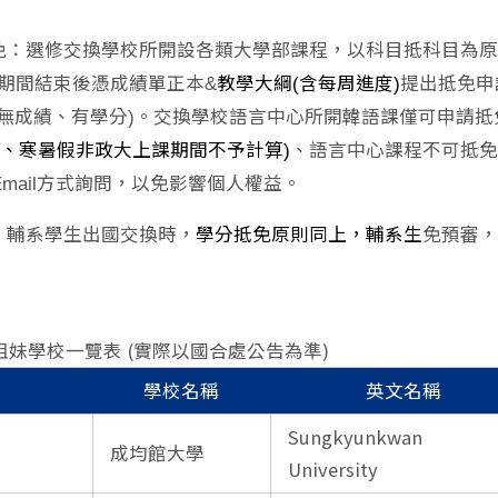
抵免：選修交換學校所開設各類大學部課程，以科目抵科目為
換期間結束後憑成績單正本&
教學大綱(含每周進度)
提出抵免申
/無成績、有學分)。交換學校語言中心所開韓語課僅可申請
分、寒暑假非政大上課期間不予計算)
、語言中心課程不可抵
mail方式詢問，以免影響個人權益。
修、輔系學生出國交換時，
學分抵免原則同上，輔系生
免預審，
姐妹學校一覽表 (實際以國合處公告為準)
學校名稱
英文名稱
Sungkyunkwan
成均館大學
University