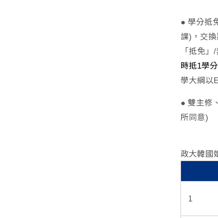
● 學分
課)，交
「抵免」
時抵1學
學大綱以E
● 雙主
所同意)
政大韓國
1