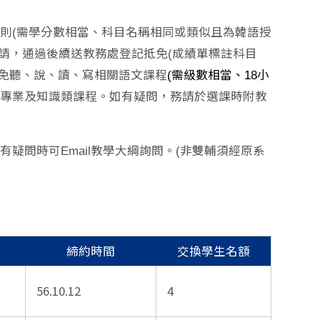
原則(需學分數相當、科目名稱相同或類似且為韓語授
請，通過後續送教務處登記抵免(成績單標註科目
抵免聽、說、讀、寫相關語文課程
(需級數相當、18小
免專業及知識類課程。如有疑問，務請於選課時附教
有疑問時可Email教學大綱詢問。(非雙輔須經原系
締約時間
交換學生名額
56.10.12
4