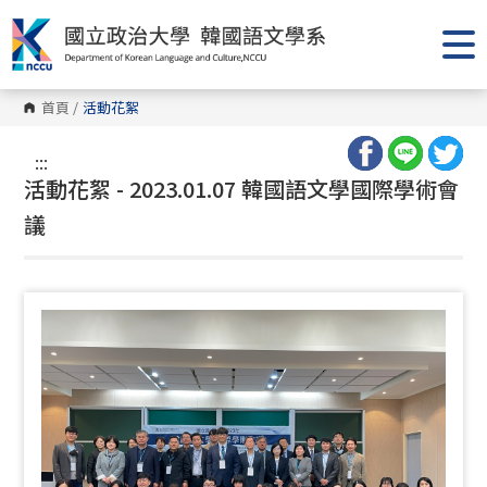
跳
到
主
要
內
容
首頁
/
活動花絮
區
塊
:::
活動花絮 - 2023.01.07 韓國語文學國際學術會
議