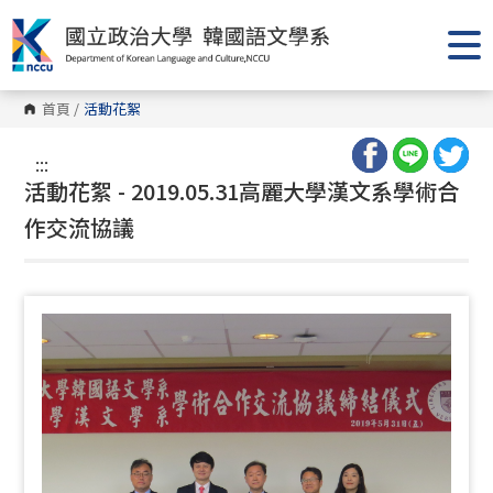
跳
到
主
要
內
容
首頁
/
活動花絮
區
塊
:::
活動花絮 - 2019.05.31高麗大學漢文系學術合
作交流協議