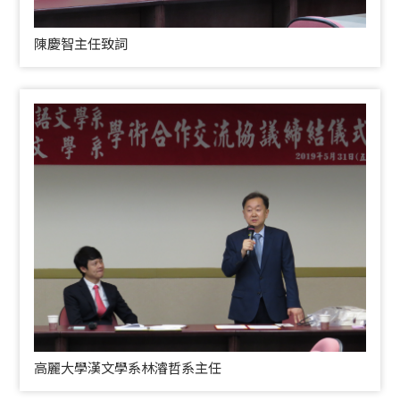
陳慶智主任致詞
高麗大學漢文學系林濬哲系主任